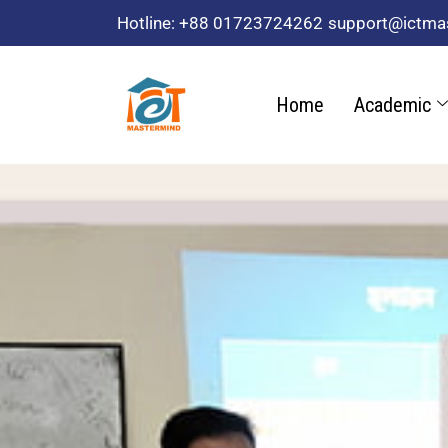
Skip
Hotline: +88 01723724262
support@ictma
to
content
Home
Academic