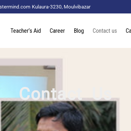
stermind.com
Kulaura-3230, Moulvibazar
Teacher’s Aid
Career
Blog
Contact us
Ca
Contact Us