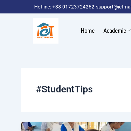
Skip
Hotline: +88 01723724262
support@ictma
to
content
Home
Academic
#StudentTips