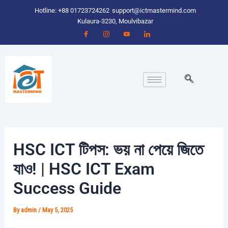
Skip
Hotline: +88 01723724262
support@ictmastermind.com
to
Kulaura-3230, Moulvibazar
content
HSC ICT টিপস: ভয় না পেয়ে জিতে
যাও! | HSC ICT Exam
Success Guide
By
admin
/
May 5, 2025