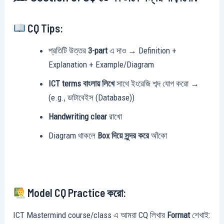
CQ Tips:
প্রতিটি উত্তর
3-part
এ দাও → Definition +
Explanation + Example/Diagram
ICT terms বাংলায় লিখে
সাথে ইংরেজি শব্দ যোগ করো →
(e.g., ডাটাবেইস (Database))
Handwriting clear
রাখো
Diagram থাকলে
Box দিয়ে সুন্দর করে
আঁকো
Model CQ Practice করো:
ICT Mastermind course/class এ আমরা CQ লিখার
Format
শেখাই: